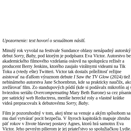
Upozornenie: text hovorí o sexuálnom násilí.
Minulý rok vyvolal na festivale Sundance ohlasy nenápadný autorský
debut
Sorry, Baby,
pod ktorým je podpísanx Eva Victor
.
Autorstvo be
akademického filmového vzdelania oslovil na spoluprácu režisér a
producent Berry Jenkins, ktorého zaujalo virálnymi videami na Tik
Toku a (vtedy ešte) Twitteri. Victor tak dostalx príležitosť režijne
asistovať na ďalšom výraznom debute
I Saw the TV Glow
(2024) tiež
nebinárneho autorstva Jane Schoenbrun, kde sa prakticky naučilx, ak
zrežírovať film. Zo standupových pódií (kde si podávalx mikrofón aj 
hviezdou seriálu
Overcompensating
Mary Beth Barone) sa cez písani
pre satirický web Reductress, menšie herecké roly a vlastné krátke
videá prepracovalx k debutovému
Sorry, Baby
.
Film je pozoruhodný v tom, akej téme sa venuje a akým spôsobom sa
mu darí vytvárať pocit bezpečia. V štyroch kapitolách mapuje zhruba
päť rokov v živote hlavnej postavy Agnes, ktorú hrá samotnx Eva
Victor. Jeho pevným pilierom je jej priateľstvo so spolužiačkou Lydie