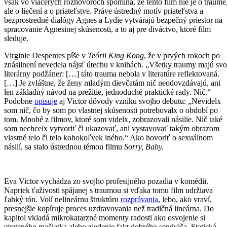
však vo viacerých rozhovoroch spomína, že tento film nie je o traume
ale o liečení a o priateľstve. Práve ústredný motív priateľstva a
bezprostredné dialógy Agnes a Lydie vytvárajú bezpečný priestor na
spracovanie Agnesinej skúsenosti, a to aj pre diváctvo, ktoré film
sleduje.
Virginie Despentes píše v
Teórii King Kong
, že v prvých rokoch po
znásilnení nevedela nájsť útechu v knihách. „Všetky traumy majú svo
literárny podžáner: […] táto trauma nebola v literatúre reflektovaná.
[…] Je zvláštne, že ženy mladým dievčatám nič neodovzdávajú, ani
len základný návod na prežitie, jednoduché praktické rady. Nič.“
Podobne
opisuje
aj Victor dôvody vzniku svojho debutu: „Nevidelx
som nič, čo by som po vlastnej skúsenosti potrebovalx o období po
tom. Mnohé z filmov, ktoré som videlx, zobrazovali násilie. Nič také
som nechcelx vytvoriť či ukazovať, ani vystavovať takým obrazom
vlastné telo či telo kohokoľvek iného.“ Ako hovoriť o sexuálnom
násilí, sa stalo ústrednou témou filmu
Sorry, Baby.
Eva Victor vychádza zo svojho profesijného pozadia v komédii.
Napriek ťaživosti spájanej s traumou si vďaka tomu film udržiava
ľahký tón. Volí nelineárnu štruktúru
rozprávania
, lebo, ako vraví,
presnejšie kopíruje proces uzdravovania než tradičná lineárna. Do
kapitol vkladá mikrokatarzné momenty radosti ako osvojenie si
strateného mačiatka alebo zjedenie fakt dobrého sendviča. Statická