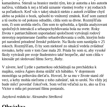
kamarátstva. Stierali sa hranice medzi tým, kto je autorita a kto autorit
načúva, vzhliada k nej a hľadá uznanie vlastnej tvorby v jej rodiacich
sa počiatkoch. Keď vás v takej situácii niekto z autorít zvláštne chytí
alebo sa pokúsi o bozk, spôsobí to vnútorný zmätok. Keď som zamrz
a tú osobu to od pokusu odradilo, cítila som sa divne. Rozmýšľala
som, či som urobila niečo, čím som to spôsobila, a špirála analyzovan
spoločných interakcií a sebaspochybňovania bola na svete. Roky
života v patriarchálnom usporiadaní spoločnosti vytvárajú rodový
stereotyp neprimerane častého sebaobviňovania u osôb, ktorým bolo
pri narodení priradené ženské pohlavie. Na školu som nastúpila v 25
rokoch. Rozmýšľam, či by som niektoré zo situácií vedela zvládnuť
rovnako, keby som v tom čase mala 20. Priala by som si, aby vysoké
školy vytvárali pre svoje študentstvo také bezpečie, aké som cítila v
kinosále pri sledovaní filmu
Sorry, Baby
.
V závere, keď Lydie s partnerkou odchádzajú na prechádzku k
majáku, ostáva Agnes doma strážiť ich bábätko. V dojemnom
monológu sa prihovára dieťaťu. Hovorí, že sa mu v živote stanú zlé
veci, a keby mohla niečomu z toho zabrániť, tak to urobí. No vždy jej
bude môcť povedať čokoľvek. Som veľmi vďačná za to, ako sa Eva
Victor o mňa pri pozeraní filmu postaralx.
Jazyková redakcia: Alexandra Strelková
Obrázky: