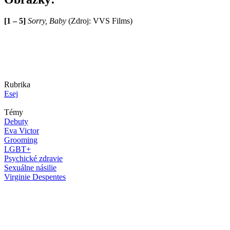
[1 – 5]
Sorry, Baby
(Zdroj: VVS Films)
Rubrika
Esej
Témy
Debuty
Eva Victor
Grooming
LGBT+
Psychické zdravie
Sexuálne násilie
Virginie Despentes
Andrea Bandiková
Andrea Bandiková študovala scenáristiku a dramaturgiu na
VŠMU a masmediálnu komunikáciu na UCM. Scenáristicky