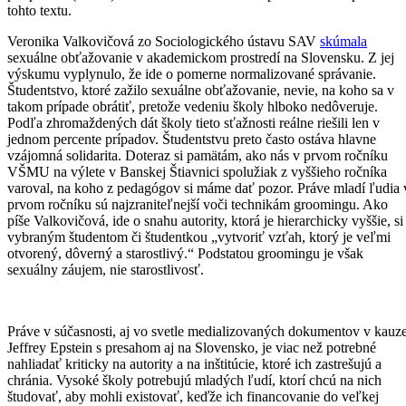
tohto textu.
Veronika Valkovičová zo Sociologického ústavu SAV
skúmala
sexuálne obťažovanie v akademickom prostredí na Slovensku. Z jej
výskumu vyplynulo, že ide o pomerne normalizované správanie.
Študentstvo, ktoré zažilo sexuálne obťažovanie, nevie, na koho sa v
takom prípade obrátiť, pretože vedeniu školy hlboko nedôveruje.
Podľa zhromaždených dát školy tieto sťažnosti reálne riešili len v
jednom percente prípadov. Študentstvu preto často ostáva hlavne
vzájomná solidarita. Doteraz si pamätám, ako nás v prvom ročníku
VŠMU na výlete v Banskej Štiavnici spolužiak z vyššieho ročníka
varoval, na koho z pedagógov si máme dať pozor. Práve mladí ľudia 
prvom ročníku sú najzraniteľnejší voči technikám groomingu. Ako
píše Valkovičová, ide o snahu autority, ktorá je hierarchicky vyššie, si
vybraným študentom či študentkou „vytvoriť vzťah, ktorý je veľmi
otvorený, dôverný a starostlivý.“ Podstatou groomingu je však
sexuálny záujem, nie starostlivosť.
Práve v súčasnosti, aj vo svetle medializovaných dokumentov v kauz
Jeffrey Epstein s presahom aj na Slovensko, je viac než potrebné
nahliadať kriticky na autority a na inštitúcie, ktoré ich zastrešujú a
chránia. Vysoké školy potrebujú mladých ľudí, ktorí chcú na nich
študovať, aby mohli existovať, keďže ich financovanie do veľkej