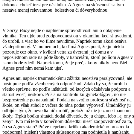
dokonca chcieť trest pre násilníka. A Agnesina skúsenosť sa tým
nestáva menej relevantnou, bolestivou či dôveryhodnou.
V
Sorry, Baby
nejde o naplnenie spravodlivosti ani o dolapenie
vinníka. Ten ujde pred zodpovednosťou v okamihu, keď si uvedomí,
čo urobil, a viac ho vo filme nevidíme. Napriek tomu akosi ostáva
všadeprítomný. V momentoch, keď má Agnes pocit, že ju niekto
pozoruje cez okno, v kvílení vetra za dverami jej domu a v
neposlednom rade na pôde školy, v kancelárii, ktorú po ňom Agnes v
istom bode zdedí. Napriek tomu, že je preč, akoby nikdy neodišiel.
Agnes pred ním nemá kam ujsť.
Agnes ani napriek traumatickému zážitku neostáva paralyzovaná, ale
postupuje podľa všeobecných odporúčaní. Zdalo by sa, že urobila
všetko správne, no podľa inštitúcií, od ktorých očakávala podporu a
starostlivosť, neskoro. Prišla na kontrolu ku gynekológovi, no nie
bezprostredne po napadnutí. Podala na svojho profesora sťažnosť na
škole, on však stihol z večera do rána podať výpoveď. Úradníčky ju
odbijú s tým, že nevedia nič urobiť, pretože už nie je zamestnancom
školy. Trpkú bodku situácii dodal dôvetok, že ju chápu, lebo „aj ony 
ženy“. Kto má teda v konečnom dôsledku niesť zodpovednosť za to,
čo sa Agnes stalo? Práve nepriama kritika akademického prostredia
podporená (nielen) vlastnou skúsenosťou ma podnietila k napísaniu