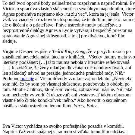
To tiež tvorí oporné body nelineárneho rozprávania naprieč rokmi. E
Victor tu spracúva vlastnú skúsenosť so sexuálnym napadnutím, ktoré
Agnes pomenúva nepriamo ako „tú zlú vec“, ktorá sa jej stala. Victor
však vo viacerých rozhovoroch spomína, že tento film nie je o traume
ale o liečení a o priateľstve. Práve ústredný motív priateľstva a
bezprostredné dialógy Agnes a Lydie vytvárajú bezpečný priestor na
spracovanie Agnesinej skúsenosti, a to aj pre diváctvo, ktoré film
sleduje.
Virginie Despentes píše v
Teórii King Kong
, že v prvých rokoch po
znásilnení nevedela nájsť útechu v knihách. „Všetky traumy majú svo
literárny podžáner: […] táto trauma nebola v literatúre reflektovaná.
[…] Je zvláštne, že ženy mladým dievčatám nič neodovzdávajú, ani
len základný návod na prežitie, jednoduché praktické rady. Nič.“
Podobne
opisuje
aj Victor dôvody vzniku svojho debutu: „Nevidelx
som nič, čo by som po vlastnej skúsenosti potrebovalx o období po
tom. Mnohé z filmov, ktoré som videlx, zobrazovali násilie. Nič také
som nechcelx vytvoriť či ukazovať, ani vystavovať takým obrazom
vlastné telo či telo kohokoľvek iného.“ Ako hovoriť o sexuálnom
násilí, sa stalo ústrednou témou filmu
Sorry, Baby.
Eva Victor vychádza zo svojho profesijného pozadia v komédii.
Napriek ťaživosti spájanej s traumou si vďaka tomu film udržiava