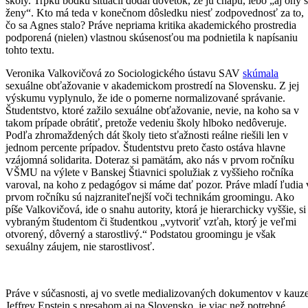
školy. Trpkú bodku situácii dodal dôvetok, že ju chápu, lebo „aj ony 
ženy“. Kto má teda v konečnom dôsledku niesť zodpovednosť za to,
čo sa Agnes stalo? Práve nepriama kritika akademického prostredia
podporená (nielen) vlastnou skúsenosťou ma podnietila k napísaniu
tohto textu.
Veronika Valkovičová zo Sociologického ústavu SAV
skúmala
sexuálne obťažovanie v akademickom prostredí na Slovensku. Z jej
výskumu vyplynulo, že ide o pomerne normalizované správanie.
Študentstvo, ktoré zažilo sexuálne obťažovanie, nevie, na koho sa v
takom prípade obrátiť, pretože vedeniu školy hlboko nedôveruje.
Podľa zhromaždených dát školy tieto sťažnosti reálne riešili len v
jednom percente prípadov. Študentstvu preto často ostáva hlavne
vzájomná solidarita. Doteraz si pamätám, ako nás v prvom ročníku
VŠMU na výlete v Banskej Štiavnici spolužiak z vyššieho ročníka
varoval, na koho z pedagógov si máme dať pozor. Práve mladí ľudia 
prvom ročníku sú najzraniteľnejší voči technikám groomingu. Ako
píše Valkovičová, ide o snahu autority, ktorá je hierarchicky vyššie, si
vybraným študentom či študentkou „vytvoriť vzťah, ktorý je veľmi
otvorený, dôverný a starostlivý.“ Podstatou groomingu je však
sexuálny záujem, nie starostlivosť.
Práve v súčasnosti, aj vo svetle medializovaných dokumentov v kauz
Jeffrey Epstein s presahom aj na Slovensko, je viac než potrebné