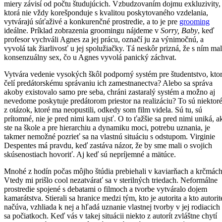
miery závisí od počtu študujúcich. Vzbudzovaním dojmu exkluzivity,
ktorá nie vždy korešponduje s kvalitou poskytovaného vzdelania,
vytvárajú súťaživé a konkurenčné prostredie, a to je pre
grooming
ideálne. Príklad zobrazenia groomingu nájdeme v
Sorry, Baby
, keď
profesor vychváli Agnes za jej prácu, označí ju za výnimočnú, a
vyvolá tak žiarlivosť u jej spolužiačky. Tá neskôr prizná, že s ním ma
konsenzuálny sex, čo u Agnes vyvolá panický záchvat.
Vytvára vedenie vysokých škôl podporný systém pre študentstvo, kto
čelí predátorskému správaniu ich zamestnanectva? Alebo sa správa
akoby existovalo samo pre seba, chráni zastaralý systém a možno aj
nevedome poskytuje predátorom priestor na realizáciu? To sú niektor
z otázok, ktoré ma neopustili, odkedy som film videla. Sú tu, sú
prítomné, nie je pred nimi kam ujsť. O to ťažšie sa pred nimi uniká, a
ste na škole a pre hierarchiu a dynamiku moci, potrebu uznania, je
takmer nemožné pozrieť sa na vlastnú situáciu s odstupom. Virginie
Despentes má pravdu, keď zastáva názor, že by sme mali o svojich
skúsenostiach hovoriť. Aj keď sú nepríjemné a mätúce.
Mnohé z hodín počas môjho štúdia prebiehali v kaviarňach a krčmách
Vtedy mi prišlo cool nezatvárať sa v sterilných triedach. Neformálne
prostredie spojené s debatami o filmoch a tvorbe vytváralo dojem
kamarátstva. Stierali sa hranice medzi tým, kto je autorita a kto autorit
načúva, vzhliada k nej a hľadá uznanie vlastnej tvorby v jej rodiacich
sa počiatkoch. Keď vás v takej situácii niekto z autorít zvláštne chytí