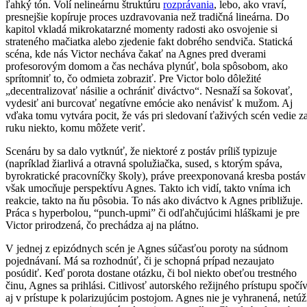
ľahký tón. Volí nelineárnu štruktúru
rozprávania
, lebo, ako vraví,
presnejšie kopíruje proces uzdravovania než tradičná lineárna. Do
kapitol vkladá mikrokatarzné momenty radosti ako osvojenie si
strateného mačiatka alebo zjedenie fakt dobrého sendviča. Statická
scéna, kde nás Victor necháva čakať na Agnes pred dverami
profesorovým domom a čas necháva plynúť, bola spôsobom, ako
sprítomniť to, čo odmieta zobraziť. Pre Victor bolo dôležité
„decentralizovať násilie a ochrániť diváctvo“. Nesnaží sa šokovať,
vydesiť ani burcovať negatívne emócie ako nenávisť k mužom. Aj
vďaka tomu vytvára pocit, že vás pri sledovaní ťaživých scén vedie z
ruku niekto, komu môžete veriť.
Scenáru by sa dalo vytknúť, že niektoré z postáv príliš typizuje
(napríklad žiarlivá a otravná spolužiačka, sused, s ktorým spáva,
byrokratické pracovníčky školy), práve preexponovaná kresba postáv
však umocňuje perspektívu Agnes. Takto ich vidí, takto vníma ich
reakcie, takto na ňu pôsobia. To nás ako diváctvo k Agnes približuje.
Práca s hyperbolou, “punch-upmi” či odľahčujúcimi hláškami je pre
Victor prirodzená, čo prechádza aj na plátno.
V jednej z epizódnych scén je Agnes súčasťou poroty na súdnom
pojednávaní. Má sa rozhodnúť, či je schopná prípad nezaujato
posúdiť. Keď porota dostane otázku, či bol niekto obeťou trestného
činu, Agnes sa prihlási. Citlivosť autorského režijného prístupu spočí
aj v prístupe k polarizujúcim postojom. Agnes nie je vyhranená, netúž