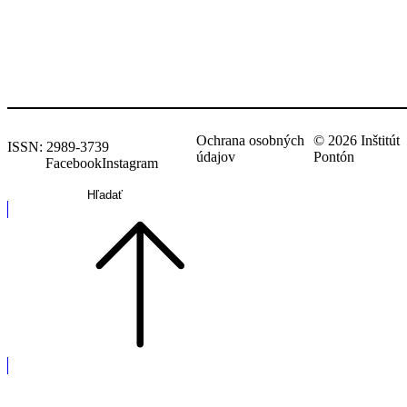
spolupracovala na viacerých krátkych filmoch, vyskúšala si
televíznu scenáristiku, aj písanie grantov. Chronicky
nedokončuje vlastné projekty, ale vždy verí, že tento rok to už
vyjde. Baví ju hrabať sa v osobných dejinách a v jej obľúbenej
utópii zvieratá žijú slobodne a nie pre úžitok ľudí.
Ochrana osobných
© 2026 Inštitút
ISSN: 2989-3739
údajov
Pontón
Facebook
Instagram
Hľadať