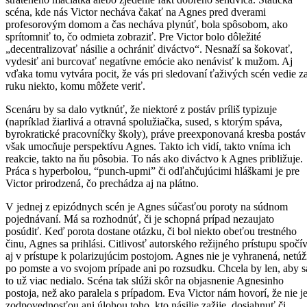
scéna, kde nás Victor necháva čakať na Agnes pred dverami
profesorovým domom a čas necháva plynúť, bola spôsobom, ako
sprítomniť to, čo odmieta zobraziť. Pre Victor bolo dôležité
„decentralizovať násilie a ochrániť diváctvo“. Nesnaží sa šokovať,
vydesiť ani burcovať negatívne emócie ako nenávisť k mužom. Aj
vďaka tomu vytvára pocit, že vás pri sledovaní ťaživých scén vedie z
ruku niekto, komu môžete veriť.
Scenáru by sa dalo vytknúť, že niektoré z postáv príliš typizuje
(napríklad žiarlivá a otravná spolužiačka, sused, s ktorým spáva,
byrokratické pracovníčky školy), práve preexponovaná kresba postáv
však umocňuje perspektívu Agnes. Takto ich vidí, takto vníma ich
reakcie, takto na ňu pôsobia. To nás ako diváctvo k Agnes približuje.
Práca s hyperbolou, “punch-upmi” či odľahčujúcimi hláškami je pre
Victor prirodzená, čo prechádza aj na plátno.
V jednej z epizódnych scén je Agnes súčasťou poroty na súdnom
pojednávaní. Má sa rozhodnúť, či je schopná prípad nezaujato
posúdiť. Keď porota dostane otázku, či bol niekto obeťou trestného
činu, Agnes sa prihlási. Citlivosť autorského režijného prístupu spočí
aj v prístupe k polarizujúcim postojom. Agnes nie je vyhranená, netúž
po pomste a vo svojom prípade ani po rozsudku. Chcela by len, aby s
to už viac nedialo. Scéna tak slúži skôr na objasnenie Agnesinho
postoja, než ako paralela s prípadom. Eva Victor nám hovorí, že nie j
zodpovednosťou ani úlohou toho, kto násilie zažije, dosiahnuť či