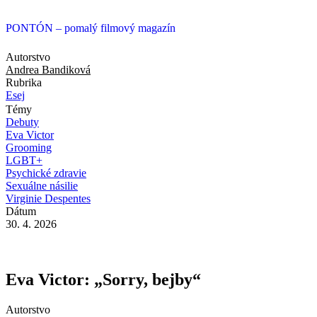
PONTÓN
– pomalý filmový magazín
Autorstvo
Andrea Bandiková
Rubrika
Esej
Témy
Debuty
Eva Victor
Grooming
LGBT+
Psychické zdravie
Sexuálne násilie
Virginie Despentes
Dátum
30. 4. 2026
Eva Victor: „Sorry, bejby“
Autorstvo