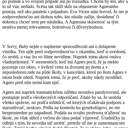
po pomste a vo svojom prípade ani po rozsudku. Chcela by len, aby s
to už viac nedialo. Scéna tak slúži skôr na objasnenie Agnesinho
postoja, než ako paralela s prípadom. Eva Victor nám hovorí, že nie j
zodpovednosťou ani úlohou toho, kto násilie zažije, dosiahnuť či
dokonca chcieť trest pre násilníka. A Agnesina skúsenosť sa tým
nestáva menej relevantnou, bolestivou či dôveryhodnou.
V
Sorry, Baby
nejde o naplnenie spravodlivosti ani o dolapenie
vinníka. Ten ujde pred zodpovednosťou v okamihu, keď si uvedomí,
čo urobil, a viac ho vo filme nevidíme. Napriek tomu akosi ostáva
všadeprítomný. V momentoch, keď má Agnes pocit, že ju niekto
pozoruje cez okno, v kvílení vetra za dverami jej domu a v
neposlednom rade na pôde školy, v kancelárii, ktorú po ňom Agnes v
istom bode zdedí. Napriek tomu, že je preč, akoby nikdy neodišiel.
Agnes pred ním nemá kam ujsť.
Agnes ani napriek traumatickému zážitku neostáva paralyzovaná, ale
postupuje podľa všeobecných odporúčaní. Zdalo by sa, že urobila
všetko správne, no podľa inštitúcií, od ktorých očakávala podporu a
starostlivosť, neskoro. Prišla na kontrolu ku gynekológovi, no nie
bezprostredne po napadnutí. Podala na svojho profesora sťažnosť na
škole, on však stihol z večera do rána podať výpoveď. Úradníčky ju
odbijú s tým, že nevedia nič urobiť, pretože už nie je zamestnancom