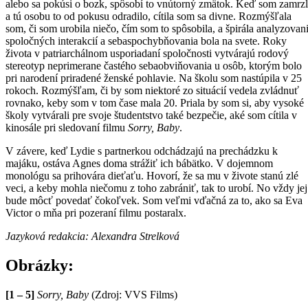
alebo sa pokúsi o bozk, spôsobí to vnútorný zmätok. Keď som zamrz
a tú osobu to od pokusu odradilo, cítila som sa divne. Rozmýšľala
som, či som urobila niečo, čím som to spôsobila, a špirála analyzovan
spoločných interakcií a sebaspochybňovania bola na svete. Roky
života v patriarchálnom usporiadaní spoločnosti vytvárajú rodový
stereotyp neprimerane častého sebaobviňovania u osôb, ktorým bolo
pri narodení priradené ženské pohlavie. Na školu som nastúpila v 25
rokoch. Rozmýšľam, či by som niektoré zo situácií vedela zvládnuť
rovnako, keby som v tom čase mala 20. Priala by som si, aby vysoké
školy vytvárali pre svoje študentstvo také bezpečie, aké som cítila v
kinosále pri sledovaní filmu
Sorry, Baby
.
V závere, keď Lydie s partnerkou odchádzajú na prechádzku k
majáku, ostáva Agnes doma strážiť ich bábätko. V dojemnom
monológu sa prihovára dieťaťu. Hovorí, že sa mu v živote stanú zlé
veci, a keby mohla niečomu z toho zabrániť, tak to urobí. No vždy jej
bude môcť povedať čokoľvek. Som veľmi vďačná za to, ako sa Eva
Victor o mňa pri pozeraní filmu postaralx.
Jazyková redakcia: Alexandra Strelková
Obrázky:
[1 – 5]
Sorry, Baby
(Zdroj: VVS Films)