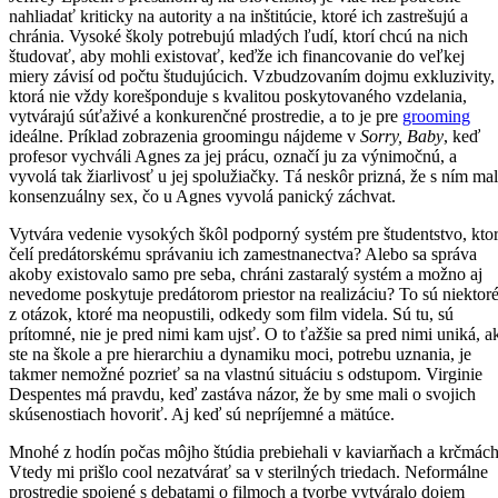
nahliadať kriticky na autority a na inštitúcie, ktoré ich zastrešujú a
chránia. Vysoké školy potrebujú mladých ľudí, ktorí chcú na nich
študovať, aby mohli existovať, keďže ich financovanie do veľkej
miery závisí od počtu študujúcich. Vzbudzovaním dojmu exkluzivity,
ktorá nie vždy korešponduje s kvalitou poskytovaného vzdelania,
vytvárajú súťaživé a konkurenčné prostredie, a to je pre
grooming
ideálne. Príklad zobrazenia groomingu nájdeme v
Sorry, Baby
, keď
profesor vychváli Agnes za jej prácu, označí ju za výnimočnú, a
vyvolá tak žiarlivosť u jej spolužiačky. Tá neskôr prizná, že s ním ma
konsenzuálny sex, čo u Agnes vyvolá panický záchvat.
Vytvára vedenie vysokých škôl podporný systém pre študentstvo, kto
čelí predátorskému správaniu ich zamestnanectva? Alebo sa správa
akoby existovalo samo pre seba, chráni zastaralý systém a možno aj
nevedome poskytuje predátorom priestor na realizáciu? To sú niektor
z otázok, ktoré ma neopustili, odkedy som film videla. Sú tu, sú
prítomné, nie je pred nimi kam ujsť. O to ťažšie sa pred nimi uniká, a
ste na škole a pre hierarchiu a dynamiku moci, potrebu uznania, je
takmer nemožné pozrieť sa na vlastnú situáciu s odstupom. Virginie
Despentes má pravdu, keď zastáva názor, že by sme mali o svojich
skúsenostiach hovoriť. Aj keď sú nepríjemné a mätúce.
Mnohé z hodín počas môjho štúdia prebiehali v kaviarňach a krčmách
Vtedy mi prišlo cool nezatvárať sa v sterilných triedach. Neformálne
prostredie spojené s debatami o filmoch a tvorbe vytváralo dojem