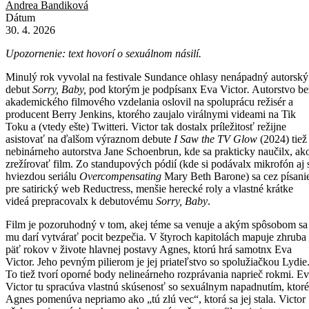
Andrea Bandiková
Dátum
30. 4. 2026
Upozornenie: text hovorí o sexuálnom násilí.
Minulý rok vyvolal na festivale Sundance ohlasy nenápadný autorský
debut
Sorry, Baby,
pod ktorým je podpísanx Eva Victor
.
Autorstvo be
akademického filmového vzdelania oslovil na spoluprácu režisér a
producent Berry Jenkins, ktorého zaujalo virálnymi videami na Tik
Toku a (vtedy ešte) Twitteri. Victor tak dostalx príležitosť režijne
asistovať na ďalšom výraznom debute
I Saw the TV Glow
(2024) tiež
nebinárneho autorstva Jane Schoenbrun, kde sa prakticky naučilx, ak
zrežírovať film. Zo standupových pódií (kde si podávalx mikrofón aj 
hviezdou seriálu
Overcompensating
Mary Beth Barone) sa cez písani
pre satirický web Reductress, menšie herecké roly a vlastné krátke
videá prepracovalx k debutovému
Sorry, Baby
.
Film je pozoruhodný v tom, akej téme sa venuje a akým spôsobom sa
mu darí vytvárať pocit bezpečia. V štyroch kapitolách mapuje zhruba
päť rokov v živote hlavnej postavy Agnes, ktorú hrá samotnx Eva
Victor. Jeho pevným pilierom je jej priateľstvo so spolužiačkou Lydie
To tiež tvorí oporné body nelineárneho rozprávania naprieč rokmi. E
Victor tu spracúva vlastnú skúsenosť so sexuálnym napadnutím, ktoré
Agnes pomenúva nepriamo ako „tú zlú vec“, ktorá sa jej stala. Victor