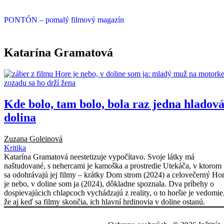
PONTÓN
– pomalý filmový magazín
Katarína Gramatová
Kde bolo, tam bolo, bola raz jedna hladov
dolina
Zuzana Goleinová
Kritika
Katarína Gramatová neestetizuje vypočítavo. Svoje látky má
naštudované, s nehercami je kamoška a prostredie Utekáča, v ktorom
sa odohrávajú jej filmy – krátky Dom strom (2024) a celovečerný Ho
je nebo, v doline som ja (2024), dôkladne spoznala. Dva príbehy o
dospievajúcich chlapcoch vychádzajú z reality, o to horšie je vedomie
že aj keď sa filmy skončia, ich hlavní hrdinovia v doline ostanú.