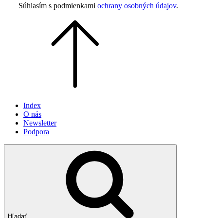
this
Súhlasím s podmienkami
ochrany osobných údajov
.
field
empty.
Index
O nás
Newsletter
Podpora
Hľadať