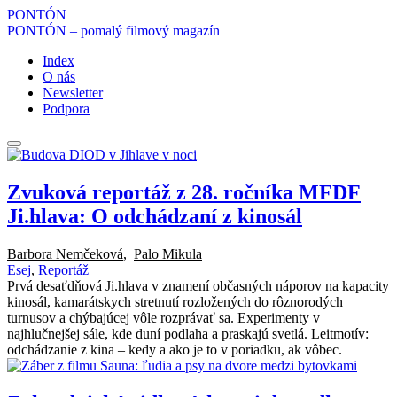
PONTÓN
PONTÓN
– pomalý filmový magazín
Index
O nás
Newsletter
Podpora
Zvuková reportáž z 28. ročníka MFDF
Ji.hlava: O odchádzaní z kinosál
Barbora Nemčeková
,
Palo Mikula
Esej
,
Reportáž
Prvá desaťdňová Ji.hlava v znamení občasných náporov na kapacity
kinosál, kamarátskych stretnutí rozložených do rôznorodých
turnusov a chýbajúcej vôle rozprávať sa. Experimenty v
najhlučnejšej sále, kde duní podlaha a praskajú svetlá. Leitmotív:
odchádzanie z kina – kedy a ako je to v poriadku, ak vôbec.