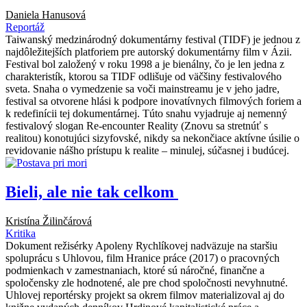
Daniela Hanusová
Reportáž
Taiwanský medzinárodný dokumentárny festival (TIDF) je jednou z
najdôležitejších platforiem pre autorský dokumentárny film v Ázii.
Festival bol založený v roku 1998 a je bienálny, čo je len jedna z
charakteristík, ktorou sa TIDF odlišuje od väčšiny festivalového
sveta. Snaha o vymedzenie sa voči mainstreamu je v jeho jadre,
festival sa otvorene hlási k podpore inovatívnych filmových foriem a
k redefinícii tej dokumentárnej. Túto snahu vyjadruje aj nemenný
festivalový slogan Re-encounter Reality (Znovu sa stretnúť s
realitou) konotujúci sizyfovské, nikdy sa nekončiace aktívne úsilie o
revidovanie nášho prístupu k realite – minulej, súčasnej i budúcej.
Bieli, ale nie tak celkom
Kristína Žilinčárová
Kritika
Dokument režisérky Apoleny Rychlíkovej nadväzuje na staršiu
spoluprácu s Uhlovou, film Hranice práce (2017) o pracovných
podmienkach v zamestnaniach, ktoré sú náročné, finančne a
spoločensky zle hodnotené, ale pre chod spoločnosti nevyhnutné.
Uhlovej reportérsky projekt sa okrem filmov materializoval aj do