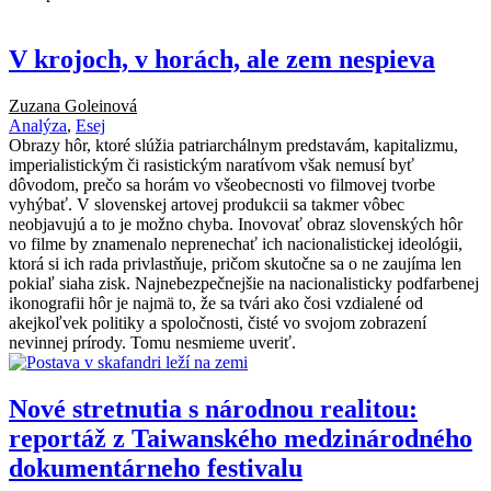
V krojoch, v horách, ale zem nespieva
Zuzana Goleinová
Analýza
,
Esej
Obrazy hôr, ktoré slúžia patriarchálnym predstavám, kapitalizmu,
imperialistickým či rasistickým naratívom však nemusí byť
dôvodom, prečo sa horám vo všeobecnosti vo filmovej tvorbe
vyhýbať. V slovenskej artovej produkcii sa takmer vôbec
neobjavujú a to je možno chyba. Inovovať obraz slovenských hôr
vo filme by znamenalo neprenechať ich nacionalistickej ideológii,
ktorá si ich rada privlastňuje, pričom skutočne sa o ne zaujíma len
pokiaľ siaha zisk. Najnebezpečnejšie na nacionalisticky podfarbenej
ikonografii hôr je najmä to, že sa tvári ako čosi vzdialené od
akejkoľvek politiky a spoločnosti, čisté vo svojom zobrazení
nevinnej prírody. Tomu nesmieme uveriť.
Nové stretnutia s národnou realitou:
reportáž z Taiwanského medzinárodného
dokumentárneho festivalu