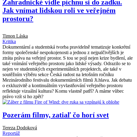
Zahradnické vidle píchnu si do zadku.
Jak vnímat lidskou roli ve veřejném
prostoru?
Timon Láska
Kritika
Dokumentární a studentská tvorba pravidelně tematizuje konkrétní
formy společenské nespokojenosti a jednou z nejpalčivějších je
ztráta práva na veřejný prostor. S tou se pojí nejen krize bydlení, ale
také vnímání veřejného prostoru jako lidské výsady. Odrazilo se to
nejen ve studentských experimentálních projektech, ale také v
soutěžním výběru sekce Česká radost na letošním ročníku
Mezinárodního festivalu dokumentárních filmů Ji.hlava. Jak debatu
o exkluzivitě a kontinuálním vyvlastňování veřejného prostoru
reflektuje vizuální kultura? Komu vlastně patří? A máme vůbec
právo vzít si ho zpět?
Pozerám filmy, zatiaľ čo horí svet
Tereza Dodoková
Reportáž