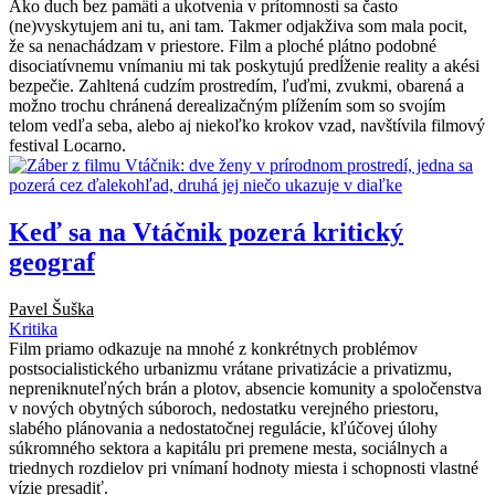
Ako duch bez pamäti a ukotvenia v prítomnosti sa často
(ne)vyskytujem ani tu, ani tam. Takmer odjakživa som mala pocit,
že sa nenachádzam v priestore. Film a ploché plátno podobné
disociatívnemu vnímaniu mi tak poskytujú predĺženie reality a akési
bezpečie. Zahltená cudzím prostredím, ľuďmi, zvukmi, obarená a
možno trochu chránená derealizačným plížením som so svojím
telom vedľa seba, alebo aj niekoľko krokov vzad, navštívila filmový
festival Locarno.
Keď sa na Vtáčnik pozerá kritický
geograf
Pavel Šuška
Kritika
Film priamo odkazuje na mnohé z konkrétnych problémov
postsocialistického urbanizmu vrátane privatizácie a privatizmu,
nepreniknuteľných brán a plotov, absencie komunity a spoločenstva
v nových obytných súboroch, nedostatku verejného priestoru,
slabého plánovania a nedostatočnej regulácie, kľúčovej úlohy
súkromného sektora a kapitálu pri premene mesta, sociálnych a
triednych rozdielov pri vnímaní hodnoty miesta i schopnosti vlastné
vízie presadiť.