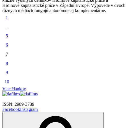
knižne vydaných denníkov Hrdinové kapitalistické práce a
Hrdinové kapitalistické práce v Západní Evropě. Výpovede v dvoch
rôznych médiách fungujú autonómne aj komplementárne.
1
…
5
6
7
8
9
10
Viac článkov
ISSN: 2989-3739
Facebook
Instagram